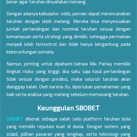
benar agar taruhan dinyatakan menang.
Dengan adanya kalkulator odds, pemain dapat merencanakan
taruhan dengan lebih matang. Mereka bisa menyesuaikan
jumlah pertandingan dan nominal taruhan sesuai dengan
kemampuan serta strategi yang dimiliki, sehingga permainan
menjadi lebih terkontrol dan tidak hanya bergantung pada
keberuntungan semata.
Namun, penting untuk dipahami bahwa Mix Parlay memiliki
tingkat risiko yang tinggi. Jika satu saja hasil pertandingan
tidak sesuai dengan prediksi, maka seluruh taruhan akan
dianggap kalah. Oleh karena itu, diperlukan pemahaman yang
baik serta analisa yang matang sebelum memasang taruhan.
Keunggulan SBOBET
SBOBET
dikenal sebagai salah satu platform taruhan bola
yang memiliki reputasi kuat di dunia. Dengan sistem yang
stabil, pilihan pasaran yang lengkap, serta teknologi yang