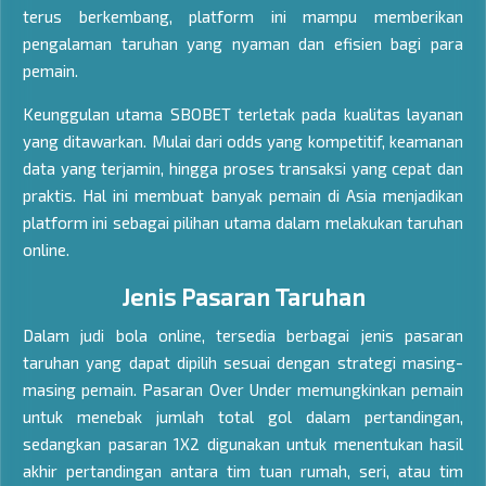
terus berkembang, platform ini mampu memberikan
pengalaman taruhan yang nyaman dan efisien bagi para
pemain.
Keunggulan utama SBOBET terletak pada kualitas layanan
yang ditawarkan. Mulai dari odds yang kompetitif, keamanan
data yang terjamin, hingga proses transaksi yang cepat dan
praktis. Hal ini membuat banyak pemain di Asia menjadikan
platform ini sebagai pilihan utama dalam melakukan taruhan
online.
Jenis Pasaran Taruhan
Dalam judi bola online, tersedia berbagai jenis pasaran
taruhan yang dapat dipilih sesuai dengan strategi masing-
masing pemain. Pasaran Over Under memungkinkan pemain
untuk menebak jumlah total gol dalam pertandingan,
sedangkan pasaran 1X2 digunakan untuk menentukan hasil
akhir pertandingan antara tim tuan rumah, seri, atau tim