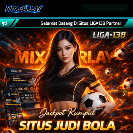
DAFTAR SEKARANG
Selamat Datang Di Situs LIGA138 Partner Resmi SBOBET