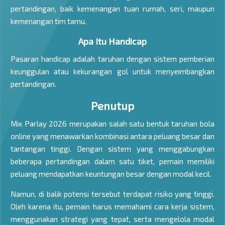
pertandingan, baik kemenangan tuan rumah, seri, maupun
kemenangan tim tamu.
Apa Itu Handicap
Pasaran handicap adalah taruhan dengan sistem pemberian
keunggulan atau kekurangan gol untuk menyeimbangkan
pertandingan.
Penutup
Mix Parlay 2026 merupakan salah satu bentuk taruhan bola
online yang menawarkan kombinasi antara peluang besar dan
tantangan tinggi. Dengan sistem yang menggabungkan
beberapa pertandingan dalam satu tiket, pemain memiliki
peluang mendapatkan keuntungan besar dengan modal kecil.
Namun, di balik potensi tersebut terdapat risiko yang tinggi.
Oleh karena itu, pemain harus memahami cara kerja sistem,
menggunakan strategi yang tepat, serta mengelola modal