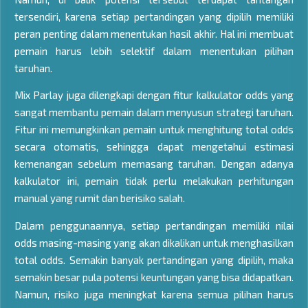
tersendiri, karena setiap pertandingan yang dipilih memiliki
peran penting dalam menentukan hasil akhir. Hal ini membuat
pemain harus lebih selektif dalam menentukan pilihan
taruhan.
Mix Parlay juga dilengkapi dengan fitur kalkulator odds yang
sangat membantu pemain dalam menyusun strategi taruhan.
Fitur ini memungkinkan pemain untuk menghitung total odds
secara otomatis, sehingga dapat mengetahui estimasi
kemenangan sebelum memasang taruhan. Dengan adanya
kalkulator ini, pemain tidak perlu melakukan perhitungan
manual yang rumit dan berisiko salah.
Dalam penggunaannya, setiap pertandingan memiliki nilai
odds masing-masing yang akan dikalikan untuk menghasilkan
total odds. Semakin banyak pertandingan yang dipilih, maka
semakin besar pula potensi keuntungan yang bisa didapatkan.
Namun, risiko juga meningkat karena semua pilihan harus